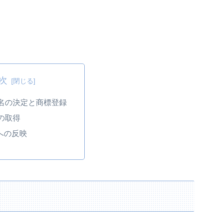
次
名の決定と商標登録
の取得
wへの反映