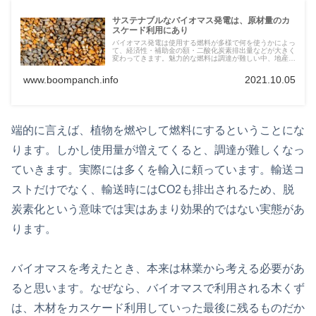
サステナブルなバイオマス発電は、原材量のカ
スケード利用にあり
バイオマス発電は使用する燃料が多様で何を使うかによっ
て、経済性・補助金の額・二酸化炭素排出量などが大きく
変わってきます。魅力的な燃料は調達が難しい中、地産地
消なバイオマス発電発展の鍵は、林業自体の発展です。そ
んなバイオマス発電についてまとめます。
www.boompanch.info
2021.10.05
端的に言えば、植物を燃やして燃料にするということにな
ります。しかし使用量が増えてくると、調達が難しくなっ
ていきます。実際には多くを輸入に頼っています。輸送コ
ストだけでなく、輸送時にはCO2も排出されるため、脱
炭素化という意味では実はあまり効果的ではない実態があ
ります。
バイオマスを考えたとき、本来は林業から考える必要があ
ると思います。なぜなら、バイオマスで利用される木くず
は、木材をカスケード利用していった最後に残るものだか