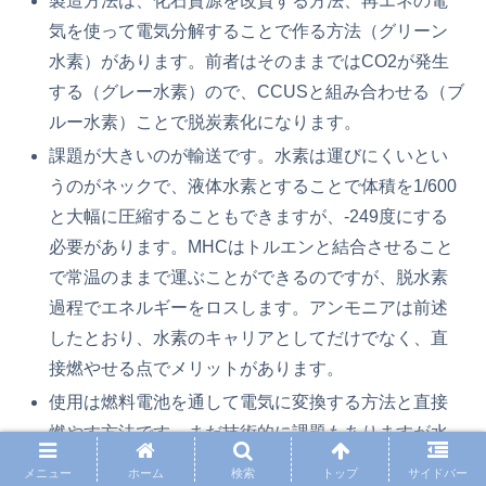
製造方法は、化石資源を改質する方法、再エネの電
気を使って電気分解することで作る方法（グリーン
水素）があります。前者はそのままではCO2が発生
する（グレー水素）ので、CCUSと組み合わせる（ブ
ルー水素）ことで脱炭素化になります。
課題が大きいのが輸送です。水素は運びにくいとい
うのがネックで、液体水素とすることで体積を1/600
と大幅に圧縮することもできますが、-249度にする
必要があります。MHCはトルエンと結合させること
で常温のままで運ぶことができるのですが、脱水素
過程でエネルギーをロスします。アンモニアは前述
したとおり、水素のキャリアとしてだけでなく、直
接燃やせる点でメリットがあります。
使用は燃料電池を通して電気に変換する方法と直接
燃やす方法です。まだ技術的に課題もありますが水
素を直接燃やしてタービンを回すことで発電もでき
メニュー
ホーム
検索
トップ
サイドバー