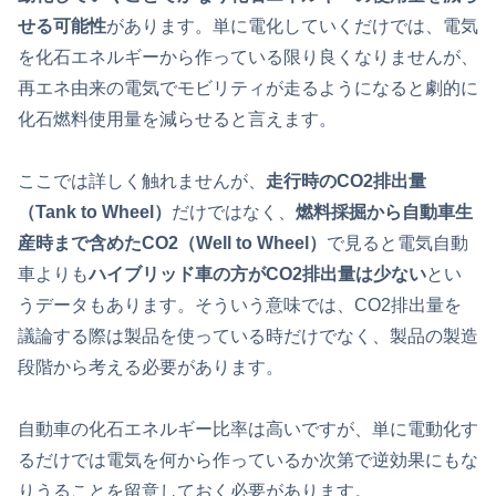
せる可能性
があります。単に電化していくだけでは、電気
を化石エネルギーから作っている限り良くなりませんが、
再エネ由来の電気でモビリティが走るようになると劇的に
化石燃料使用量を減らせると言えます。
ここでは詳しく触れませんが、
走行時のCO2排出量
（Tank to Wheel）
だけではなく、
燃料採掘から自動車生
産時まで含めたCO2（Well to Wheel）
で見ると電気自動
車よりも
ハイブリッド車の方がCO2排出量は少ない
とい
うデータもあります。そういう意味では、CO2排出量を
議論する際は製品を使っている時だけでなく、製品の製造
段階から考える必要があります。
自動車の化石エネルギー比率は高いですが、単に電動化す
るだけでは電気を何から作っているか次第で逆効果にもな
りうることを留意しておく必要があります。