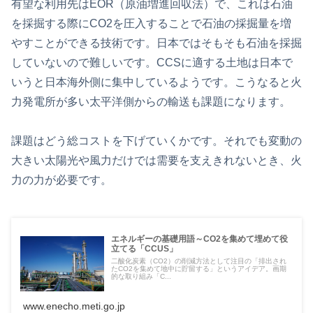
有望な利用先はEOR（原油増進回収法）で、これは石油
を採掘する際にCO2を圧入することで石油の採掘量を増
やすことができる技術です。日本ではそもそも石油を採掘
していないので難しいです。CCSに適する土地は日本で
いうと日本海外側に集中しているようです。こうなると火
力発電所が多い太平洋側からの輸送も課題になります。
課題はどう総コストを下げていくかです。それでも変動の
大きい太陽光や風力だけでは需要を支えきれないとき、火
力の力が必要です。
エネルギーの基礎用語～CO2を集めて埋めて役
立てる「CCUS」
二酸化炭素（CO2）の削減方法として注目の「排出され
たCO2を集めて地中に貯留する」というアイデア。画期
的な取り組み「C...
www.enecho.meti.go.jp