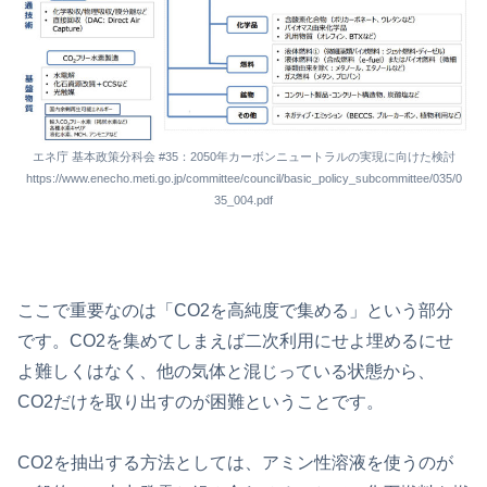
エネ庁 基本政策分科会 #35：2050年カーボンニュートラルの実現に向けた検討
https://www.enecho.meti.go.jp/committee/council/basic_policy_subcommittee/035/0
35_004.pdf
ここで重要なのは「CO2を高純度で集める」という部分
です。CO2を集めてしまえば二次利用にせよ埋めるにせ
よ難しくはなく、他の気体と混じっている状態から、
CO2だけを取り出すのが困難ということです。
CO2を抽出する方法としては、アミン性溶液を使うのが