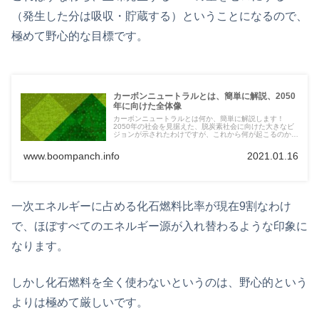
（発生した分は吸収・貯蔵する）ということになるので、
極めて野心的な目標です。
カーボンニュートラルとは、簡単に解説、2050
年に向けた全体像
カーボンニュートラルとは何か、簡単に解説します！
2050年の社会を見据えた、脱炭素社会に向けた大きなビ
ジョンが示されたわけですが、これから何が起こるのか、
そしてカーボンニュートラル実現のため、何が起こってい
くのか、各国の動きはどうなのか、といったことについ
www.boompanch.info
2021.01.16
て、直近で出てきた政府の方針等々を見ながらまとめま
す。
一次エネルギーに占める化石燃料比率が現在9割なわけ
で、ほぼすべてのエネルギー源が入れ替わるような印象に
なります。
しかし化石燃料を全く使わないというのは、野心的という
よりは極めて厳しいです。