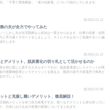
担」「子育て環境構築」「省力化家電」について紹介していきます。
2022.01.12
勤務の夫が全力でやってみた
い！しかし夫が在宅勤務なら状況は一変させられます。仕事の前後・合間
ろに手の届くサポートをしましょう。ストレスをなるべく低減するべく編
紹介します。
2022.01.12
トとデメリット、脱炭素化の切り札として活かせるのか
座を明け渡した原子力エネルギーですが、脱炭素電源というメリットが再
面や廃棄物処理というデメリットを踏まえ、既存の原子力発電所で将来ど
るのでしょうか。
2022.01.09
リットと克服し難いデメリット、徹底解説！
圧倒的メリットを持つ水力発電ですが、様々なデメリットも併せ持ってい
ト、日本における水力発電の展望についてまとめます。