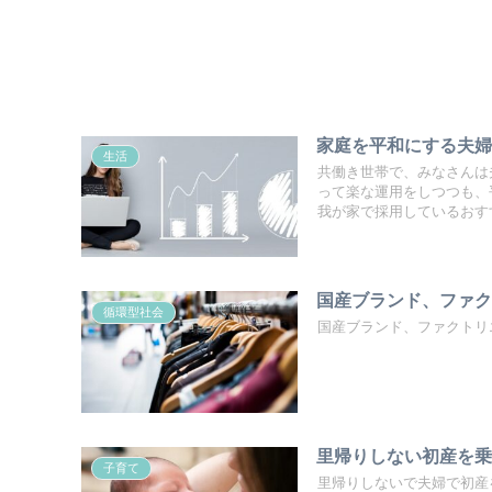
家庭を平和にする夫
生活
共働き世帯で、みなさんは
って楽な運用をしつつも、
我が家で採用しているおす
国産ブランド、ファ
循環型社会
国産ブランド、ファクトリ
里帰りしない初産を
子育て
里帰りしないで夫婦で初産