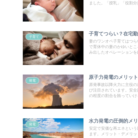
ました。「授乳」「役割分
子育てつらい？在宅
子育て
妻のワンオペ子育てはつら
で育休中の妻のかゆいとこ
み出したオペレーションを
原子力発電のメリッ
発電
原発事故以降火力に主役の
び注目されています。安全
の程度の割合を賄っていけ
水力発電の圧倒的メ
発電
安定で安価な再エネという
ます。メリット・デメリッ