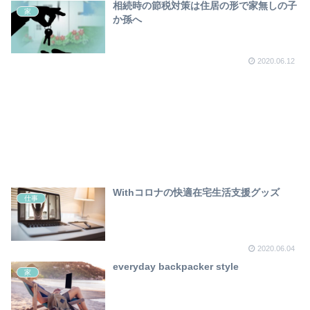
相続時の節税対策は住居の形で家無しの子
家
か孫へ
2020.06.12
Withコロナの快適在宅生活支援グッズ
仕事
2020.06.04
everyday backpacker style
家