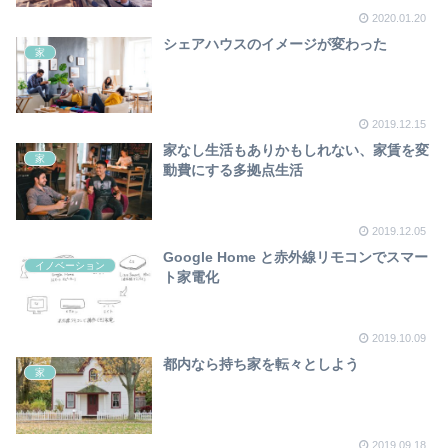
2020.01.20
シェアハウスのイメージが変わった
家
2019.12.15
家なし生活もありかもしれない、家賃を変
家
動費にする多拠点生活
2019.12.05
Google Home と赤外線リモコンでスマー
イノベーション
ト家電化
2019.10.09
都内なら持ち家を転々としよう
家
2019.09.18